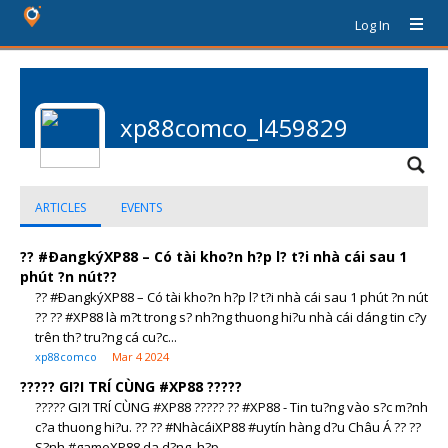
Log In
xp88comco_l459829
ARTICLES
EVENTS
?? #ÐangkýXP88 – Có tài kho?n h?p l? t?i nhà cái sau 1
phút ?n nút??
?? #ÐangkýXP88 – Có tài kho?n h?p l? t?i nhà cái sau 1 phút ?n nút
?? ?? #XP88 là m?t trong s? nh?ng thuong hi?u nhà cái dáng tin c?y
trên th? tru?ng cá cu?c...
xp88comco
Mar 4 2024
????? GI?I TRÍ CÙNG #XP88 ?????
????? GI?I TRÍ CÙNG #XP88 ????? ?? #XP88 - Tin tu?ng vào s?c m?nh
c?a thuong hi?u. ?? ?? #NhàcáiXP88 #uytín hàng d?u Châu Á ?? ??
S?nh #gameXP88 da d?ng, h?p...