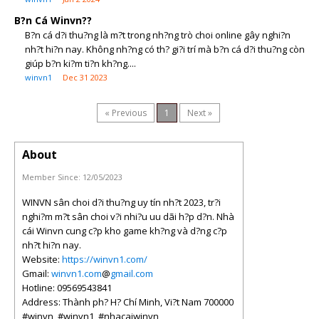
B?n Cá Winvn??
B?n cá d?i thu?ng là m?t trong nh?ng trò choi online gây nghi?n
nh?t hi?n nay. Không nh?ng có th? gi?i trí mà b?n cá d?i thu?ng còn
giúp b?n ki?m ti?n kh?ng....
winvn1
Dec 31 2023
« Previous
1
Next »
About
Member Since:
12/05/2023
WINVN sân choi d?i thu?ng uy tín nh?t 2023, tr?i
nghi?m m?t sân choi v?i nhi?u uu dãi h?p d?n. Nhà
cái Winvn cung c?p kho game kh?ng và d?ng c?p
nh?t hi?n nay.
Website:
https://winvn1.com/
Gmail:
winvn1.com
@
gmail.com
Hotline: 09569543841
Address: Thành ph? H? Chí Minh, Vi?t Nam 700000
#winvn, #winvn1, #nhacaiwinvn