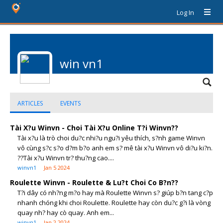
Log In
win vn1
ARTICLES
EVENTS
Tài X?u Winvn - Choi Tài X?u Online T?i Winvn??
Tài x?u là trò choi du?c nhi?u ngu?i yêu thích, s?nh game Winvn
vô cùng s?c s?o d?m b?o anh em s? mê tài x?u Winvn vô di?u ki?n.
??Tài x?u Winvn tr? thu?ng cao....
winvn1
Jan 5 2024
Roulette Winvn - Roulette & Lu?t Choi Co B?n??
T?i dây có nh?ng m?o hay mà Roulette Winvn s? giúp b?n tang c?p
nhanh chóng khi choi Roulette. Roulette hay còn du?c g?i là vòng
quay nh? hay cò quay. Anh em...
winvn1
Jan 2 2024