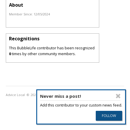
About
Member Since:
12/05/2024
Recognitions
This BubbleLife contributor has been recognized
0
times by other community members.
Advice Local
© 2026
Privacy Policy
Terms of Use
Never miss a post!
Add this contributor to your custom news feed.